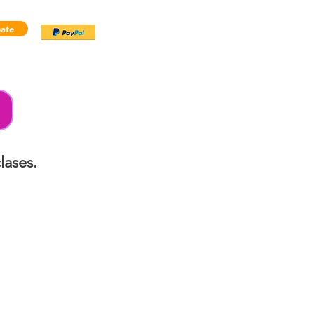
ate
clases.